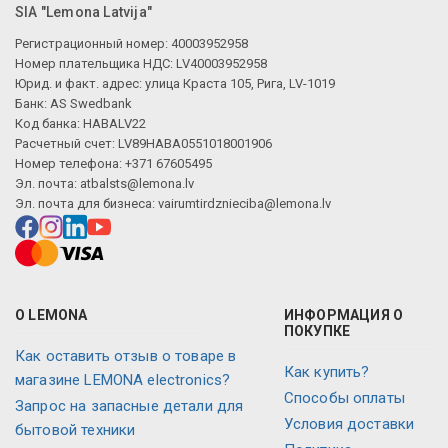
SIA "Lemona Latvija"
Регистрационный номер: 40003952958
Номер плательщика НДС: LV40003952958
Юрид. и факт. адрес: улица Краста 105, Рига, LV-1019
Банк: AS Swedbank
Код банка: HABALV22
Расчетный счет: LV89HABA0551018001906
Номер телефона: +371 67605495
Эл. почта:
atbalsts@lemona.lv
Эл. почта для бизнеса:
vairumtirdznieciba@lemona.lv
О LEMONA
ИНФОРМАЦИЯ О
ПОКУПКЕ
Как оставить отзыв о товаре в
Как купить?
магазине LEMONA electronics?
Способы оплаты
Запрос на запасные детали для
Условия доставки
бытовой техники