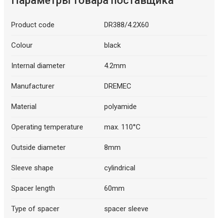
Параметры товара поставщика
Product code
DR388/4.2X60
Colour
black
Internal diameter
4.2mm
Manufacturer
DREMEC
Material
polyamide
Operating temperature
max. 110°C
Outside diameter
8mm
Sleeve shape
cylindrical
Spacer length
60mm
Type of spacer
spacer sleeve