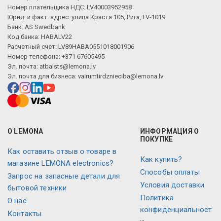
Номер плательщика НДС: LV40003952958
Юрид. и факт. адрес: улица Краста 105, Рига, LV-1019
Банк: AS Swedbank
Код банка: HABALV22
Расчетный счет: LV89HABA0551018001906
Номер телефона: +371 67605495
Эл. почта:
atbalsts@lemona.lv
Эл. почта для бизнеса:
vairumtirdznieciba@lemona.lv
О LEMONA
ИНФОРМАЦИЯ О
ПОКУПКЕ
Как оставить отзыв о товаре в
Как купить?
магазине LEMONA electronics?
Способы оплаты
Запрос на запасные детали для
Условия доставки
бытовой техники
Политика
О нас
конфиденциальност
Контакты