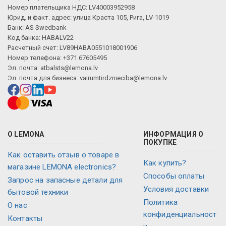
Номер плательщика НДС: LV40003952958
Юрид. и факт. адрес: улица Краста 105, Рига, LV-1019
Банк: AS Swedbank
Код банка: HABALV22
Расчетный счет: LV89HABA0551018001906
Номер телефона: +371 67605495
Эл. почта:
atbalsts@lemona.lv
Эл. почта для бизнеса:
vairumtirdznieciba@lemona.lv
О LEMONA
ИНФОРМАЦИЯ О
ПОКУПКЕ
Как оставить отзыв о товаре в
Как купить?
магазине LEMONA electronics?
Способы оплаты
Запрос на запасные детали для
Условия доставки
бытовой техники
Политика
О нас
конфиденциальност
Контакты