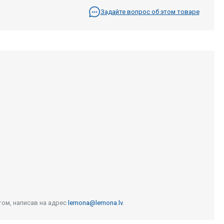
Задайте вопрос об этом товаре
том, написав на адрес
lemona@lemona.lv
.