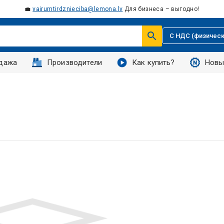
💼
vairumtirdznieciba@lemona.lv
Для бизнеса – выгодно!
С НДС (физическ
дажа
Производители
Как купить?
Новы