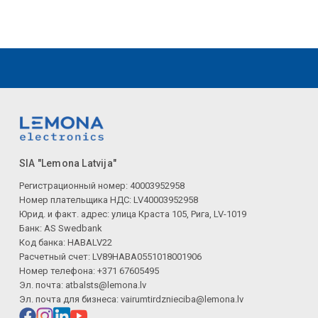
SIA "Lemona Latvija"
Регистрационный номер: 40003952958
Номер плательщика НДС: LV40003952958
Юрид. и факт. адрес: улица Краста 105, Рига, LV-1019
Банк: AS Swedbank
Код банка: HABALV22
Расчетный счет: LV89HABA0551018001906
Номер телефона: +371 67605495
Эл. почта:
atbalsts@lemona.lv
Эл. почта для бизнеса:
vairumtirdznieciba@lemona.lv