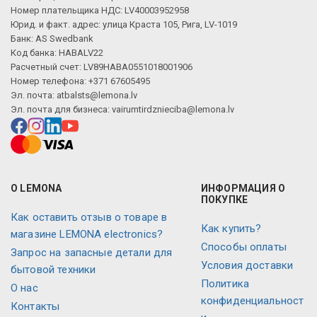
Номер плательщика НДС: LV40003952958
Юрид. и факт. адрес: улица Краста 105, Рига, LV-1019
Банк: AS Swedbank
Код банка: HABALV22
Расчетный счет: LV89HABA0551018001906
Номер телефона: +371 67605495
Эл. почта:
atbalsts@lemona.lv
Эл. почта для бизнеса:
vairumtirdznieciba@lemona.lv
О LEMONA
ИНФОРМАЦИЯ О
ПОКУПКЕ
Как оставить отзыв о товаре в
Как купить?
магазине LEMONA electronics?
Способы оплаты
Запрос на запасные детали для
Условия доставки
бытовой техники
Политика
О нас
конфиденциальност
Контакты