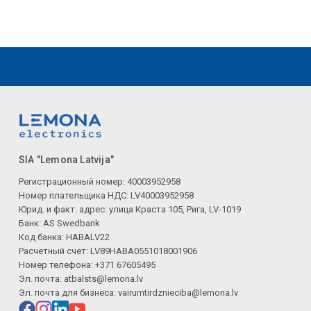
SIA "Lemona Latvija"
Регистрационный номер: 40003952958
Номер плательщика НДС: LV40003952958
Юрид. и факт. адрес: улица Краста 105, Рига, LV-1019
Банк: AS Swedbank
Код банка: HABALV22
Расчетный счет: LV89HABA0551018001906
Номер телефона: +371 67605495
Эл. почта:
atbalsts@lemona.lv
Эл. почта для бизнеса:
vairumtirdznieciba@lemona.lv