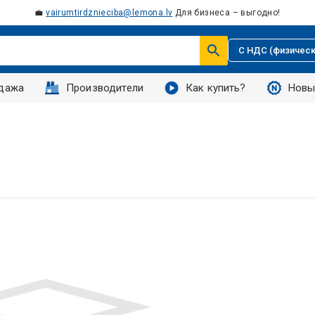
💼
vairumtirdznieciba@lemona.lv
Для бизнеса – выгодно!
С НДС (физическ
дажа
Производители
Как купить?
Новы