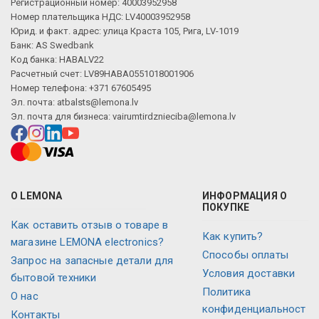
Регистрационный номер: 40003952958
Номер плательщика НДС: LV40003952958
Юрид. и факт. адрес: улица Краста 105, Рига, LV-1019
Банк: AS Swedbank
Код банка: HABALV22
Расчетный счет: LV89HABA0551018001906
Номер телефона: +371 67605495
Эл. почта:
atbalsts@lemona.lv
Эл. почта для бизнеса:
vairumtirdznieciba@lemona.lv
О LEMONA
ИНФОРМАЦИЯ О
ПОКУПКЕ
Как оставить отзыв о товаре в
Как купить?
магазине LEMONA electronics?
Способы оплаты
Запрос на запасные детали для
Условия доставки
бытовой техники
Политика
О нас
конфиденциальност
Контакты