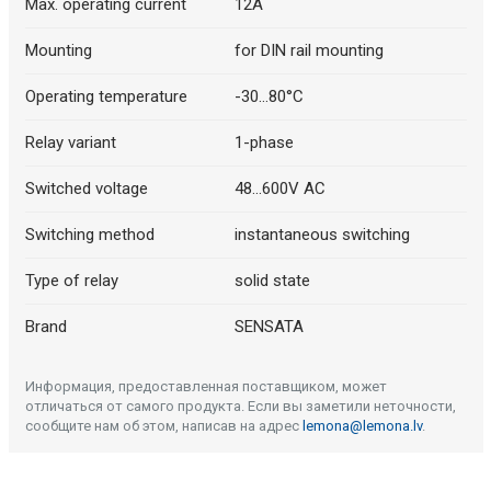
Max. operating current
12A
Mounting
for DIN rail mounting
Operating temperature
-30...80°C
Relay variant
1-phase
Switched voltage
48...600V AC
Switching method
instantaneous switching
Type of relay
solid state
Brand
SENSATA
Информация, предоставленная поставщиком, может
отличаться от самого продукта. Если вы заметили неточности,
сообщите нам об этом, написав на адрес
lemona@lemona.lv
.