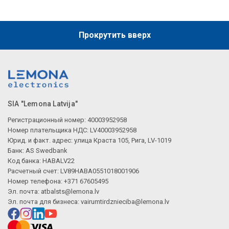
Прокрутить вверх
SIA "Lemona Latvija"
Регистрационный номер: 40003952958
Номер плательщика НДС: LV40003952958
Юрид. и факт. адрес: улица Краста 105, Рига, LV-1019
Банк: AS Swedbank
Код банка: HABALV22
Расчетный счет: LV89HABA0551018001906
Номер телефона: +371 67605495
Эл. почта:
atbalsts@lemona.lv
Эл. почта для бизнеса:
vairumtirdznieciba@lemona.lv