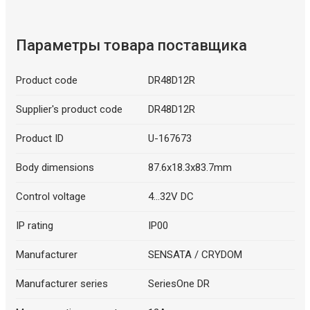
Параметры товара поставщика
Product code
DR48D12R
Supplier's product code
DR48D12R
Product ID
U-167673
Body dimensions
87.6x18.3x83.7mm
Control voltage
4...32V DC
IP rating
IP00
Manufacturer
SENSATA / CRYDOM
Manufacturer series
SeriesOne DR