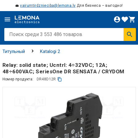
💼
vairumtirdznieciba@lemona.lv
Для бизнеса – выгодно!
Титульный
Katalogi 2
Relay: solid state; Ucntrl: 4÷32VDC; 12A;
48÷600VAC; SeriesOne DR SENSATA / CRYDOM
Номер продукта:
DR48D12R