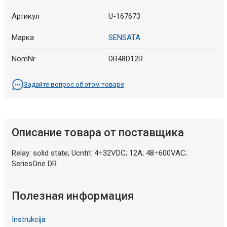
Артикул
U-167673
Марка
SENSATA
NomNr
DR48D12R
Задайте вопрос об этом товаре
Описание товара от поставщика
Relay: solid state; Ucntrl: 4÷32VDC; 12A; 48÷600VAC;
SeriesOne DR
Полезная информация
Instrukcija