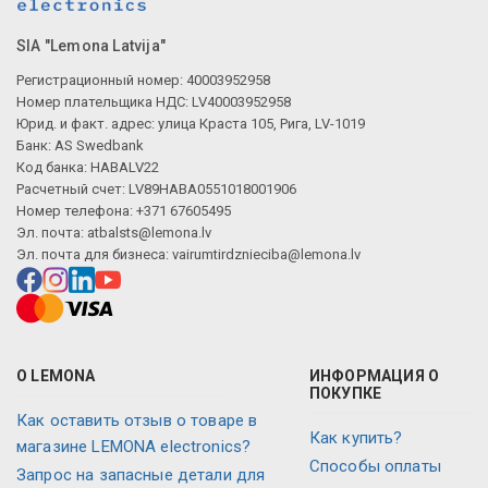
SIA "Lemona Latvija"
Регистрационный номер: 40003952958
Номер плательщика НДС: LV40003952958
Юрид. и факт. адрес: улица Краста 105, Рига, LV-1019
Банк: AS Swedbank
Код банка: HABALV22
Расчетный счет: LV89HABA0551018001906
Номер телефона: +371 67605495
Эл. почта:
atbalsts@lemona.lv
Эл. почта для бизнеса:
vairumtirdznieciba@lemona.lv
О LEMONA
ИНФОРМАЦИЯ О
ПОКУПКЕ
Как оставить отзыв о товаре в
Как купить?
магазине LEMONA electronics?
Способы оплаты
Запрос на запасные детали для