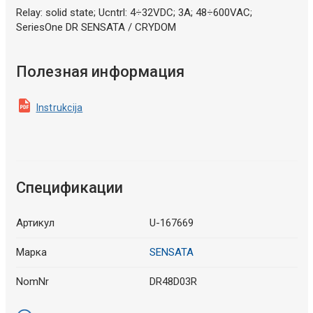
Relay: solid state; Ucntrl: 4÷32VDC; 3A; 48÷600VAC;
SeriesOne DR SENSATA / CRYDOM
Полезная информация
Instrukcija
Спецификации
Артикул
U-167669
Марка
SENSATA
NomNr
DR48D03R