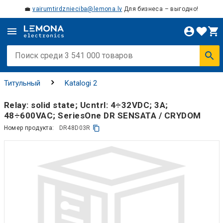
💼
vairumtirdznieciba@lemona.lv
Для бизнеса – выгодно!
Титульный
Katalogi 2
Relay: solid state; Ucntrl: 4÷32VDC; 3A;
48÷600VAC; SeriesOne DR SENSATA / CRYDOM
Номер продукта:
DR48D03R