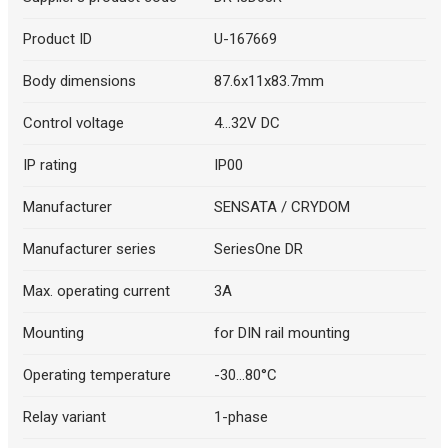
Product ID
U-167669
Body dimensions
87.6x11x83.7mm
Control voltage
4...32V DC
IP rating
IP00
Manufacturer
SENSATA / CRYDOM
Manufacturer series
SeriesOne DR
Max. operating current
3A
Mounting
for DIN rail mounting
Operating temperature
-30...80°C
Relay variant
1-phase