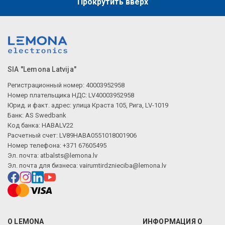
Прокрутить вверх
SIA "Lemona Latvija"
Регистрационный номер: 40003952958
Номер плательщика НДС: LV40003952958
Юрид. и факт. адрес: улица Краста 105, Рига, LV-1019
Банк: AS Swedbank
Код банка: HABALV22
Расчетный счет: LV89HABA0551018001906
Номер телефона: +371 67605495
Эл. почта:
atbalsts@lemona.lv
Эл. почта для бизнеса:
vairumtirdznieciba@lemona.lv
О LEMONA
ИНФОРМАЦИЯ О