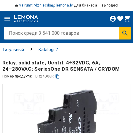
💼
vairumtirdznieciba@lemona.lv
Для бизнеса – выгодно!
Титульный
Katalogi 2
Relay: solid state; Ucntrl: 4÷32VDC; 6A;
24÷280VAC; SeriesOne DR SENSATA / CRYDOM
Номер продукта:
DR24D06R