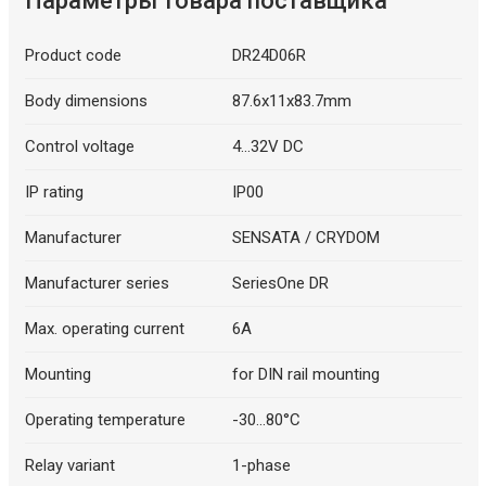
Параметры товара поставщика
Product code
DR24D06R
Body dimensions
87.6x11x83.7mm
Control voltage
4...32V DC
IP rating
IP00
Manufacturer
SENSATA / CRYDOM
Manufacturer series
SeriesOne DR
Max. operating current
6A
Mounting
for DIN rail mounting
Operating temperature
-30...80°C
Relay variant
1-phase