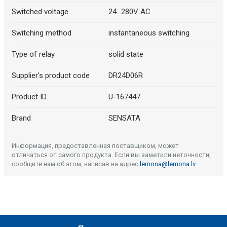
Switched voltage
24...280V AC
Switching method
instantaneous switching
Type of relay
solid state
Supplier's product code
DR24D06R
Product ID
U-167447
Brand
SENSATA
Информация, предоставленная поставщиком, может
отличаться от самого продукта. Если вы заметили неточности,
сообщите нам об этом, написав на адрес
lemona@lemona.lv
.