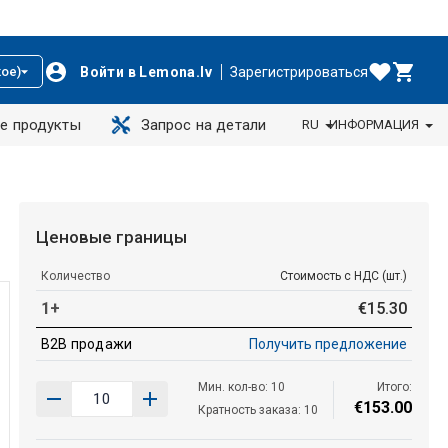
Войти в Lemona.lv
Зарегистрироваться
ое)
е продукты
Запрос на детали
RU
ИНФОРМАЦИЯ
Ценовые границы
Количество
Стоимость с НДС (шт.)
1+
€
15
.
30
B2B продажи
Получить предложение
Мин. кол-во: 10
Итого:
€
153
.
00
Кратность заказа: 10