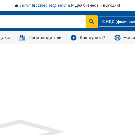
💼
vairumtirdznieciba@lemona.lv
Для бизнеса – выгодно!
С НДС (физическ
дажа
Производители
Как купить?
Новы