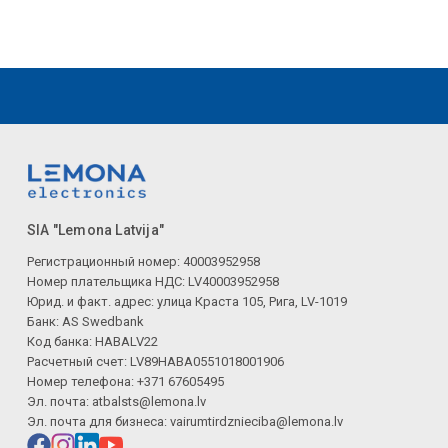
SIA "Lemona Latvija"
Регистрационный номер: 40003952958
Номер плательщика НДС: LV40003952958
Юрид. и факт. адрес: улица Краста 105, Рига, LV-1019
Банк: AS Swedbank
Код банка: HABALV22
Расчетный счет: LV89HABA0551018001906
Номер телефона: +371 67605495
Эл. почта:
atbalsts@lemona.lv
Эл. почта для бизнеса:
vairumtirdznieciba@lemona.lv