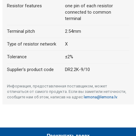
Resistor features
one pin of each resistor
connected to common
terminal
Terminal pitch
2.54mm
Type of resistor network
X
Tolerance
±2%
Supplier's product code
DR2.2K-9/10
Информация, предоставленная поставщиком, может
отличаться от самого продукта. Если вы заметили неточности,
сообщите нам об этом, написав на адрес
lemona@lemona.lv
.
Прокрутить вверх