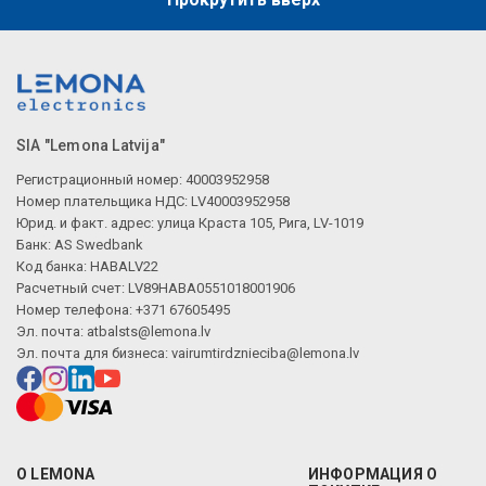
SIA "Lemona Latvija"
Регистрационный номер: 40003952958
Номер плательщика НДС: LV40003952958
Юрид. и факт. адрес: улица Краста 105, Рига, LV-1019
Банк: AS Swedbank
Код банка: HABALV22
Расчетный счет: LV89HABA0551018001906
Номер телефона: +371 67605495
Эл. почта:
atbalsts@lemona.lv
Эл. почта для бизнеса:
vairumtirdznieciba@lemona.lv
О LEMONA
ИНФОРМАЦИЯ О