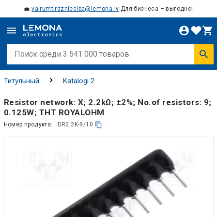
💼
vairumtirdznieciba@lemona.lv
Для бизнеса – выгодно!
Титульный
Katalogi 2
Resistor network: X; 2.2kΩ; ±2%; No.of resistors: 9;
0.125W; THT ROYALOHM
Номер продукта:
DR2.2K-9/10