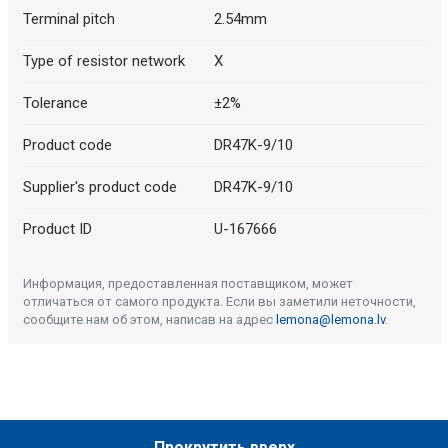
Terminal pitch
2.54mm
Type of resistor network
X
Tolerance
±2%
Product code
DR47K-9/10
Supplier's product code
DR47K-9/10
Product ID
U-167666
Информация, предоставленная поставщиком, может
отличаться от самого продукта. Если вы заметили неточности,
сообщите нам об этом, написав на адрес
lemona@lemona.lv
.
Прокрутить вверх