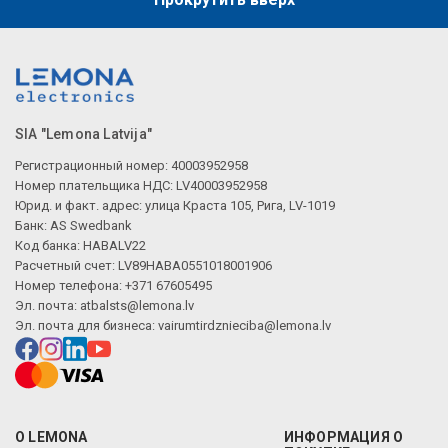
SIA "Lemona Latvija"
Регистрационный номер: 40003952958
Номер плательщика НДС: LV40003952958
Юрид. и факт. адрес: улица Краста 105, Рига, LV-1019
Банк: AS Swedbank
Код банка: HABALV22
Расчетный счет: LV89HABA0551018001906
Номер телефона: +371 67605495
Эл. почта:
atbalsts@lemona.lv
Эл. почта для бизнеса:
vairumtirdznieciba@lemona.lv
О LEMONA
ИНФОРМАЦИЯ О