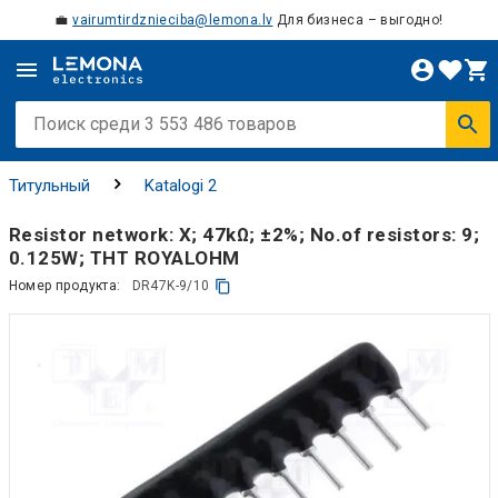
💼
vairumtirdznieciba@lemona.lv
Для бизнеса – выгодно!
Титульный
Katalogi 2
Resistor network: X; 47kΩ; ±2%; No.of resistors: 9;
0.125W; THT ROYALOHM
Номер продукта:
DR47K-9/10