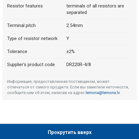
Resistor features
terminals of all resistors are
separated
Terminal pitch
2.54mm
Type of resistor network
Y
Tolerance
±2%
Supplier's product code
DR220R-4/8
Информация, предоставленная поставщиком, может
отличаться от самого продукта. Если вы заметили неточности,
сообщите нам об этом, написав на адрес
lemona@lemona.lv
.
Прокрутить вверх