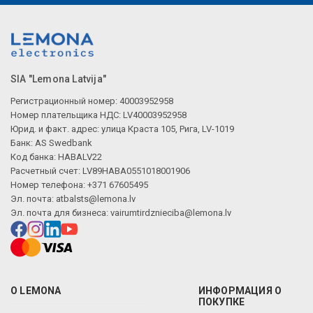
SIA "Lemona Latvija"
Регистрационный номер: 40003952958
Номер плательщика НДС: LV40003952958
Юрид. и факт. адрес: улица Краста 105, Рига, LV-1019
Банк: AS Swedbank
Код банка: HABALV22
Расчетный счет: LV89HABA0551018001906
Номер телефона: +371 67605495
Эл. почта:
atbalsts@lemona.lv
Эл. почта для бизнеса:
vairumtirdznieciba@lemona.lv
О LEMONA
ИНФОРМАЦИЯ О
ПОКУПКЕ