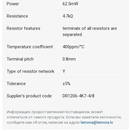
Power
62.5mW
Resistance
4.7kΩ
Resistor features
terminals of all resistors are
separated
Temperature coefficient
400ppm/°C
Terminal pitch
0.8mm
Type of resistor network
Y
Tolerance
±5%
Supplier's product code
DR1206-4K7-4/8
Информация, предоставленная поставщиком, может
отличаться от самого продукта. Если вы заметили неточности,
сообщите нам об этом, написав на адрес
lemona@lemona.lv
.