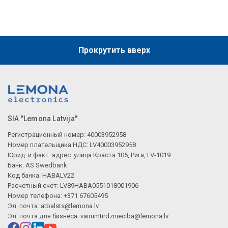
Прокрутить вверх
SIA "Lemona Latvija"
Регистрационный номер: 40003952958
Номер плательщика НДС: LV40003952958
Юрид. и факт. адрес: улица Краста 105, Рига, LV-1019
Банк: AS Swedbank
Код банка: HABALV22
Расчетный счет: LV89HABA0551018001906
Номер телефона: +371 67605495
Эл. почта:
atbalsts@lemona.lv
Эл. почта для бизнеса:
vairumtirdznieciba@lemona.lv