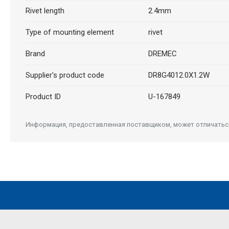
Rivet length
2.4mm
Type of mounting element
rivet
Brand
DREMEC
Supplier's product code
DR8G4012.0X1.2W
Product ID
U-167849
Информация, предоставленная поставщиком, может отличаться 