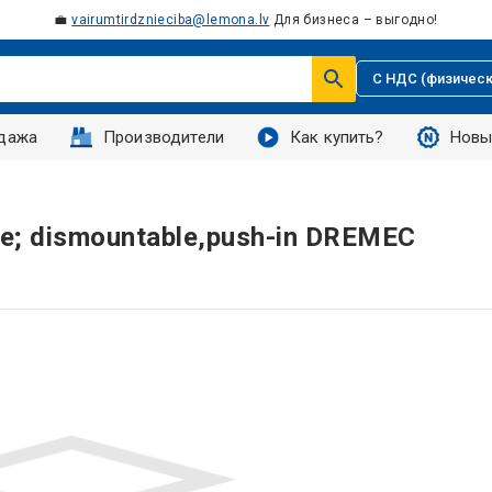
💼
vairumtirdznieciba@lemona.lv
Для бизнеса – выгодно!
С НДС (физическ
дажа
Производители
Как купить?
Новы
ite; dismountable,push-in DREMEC