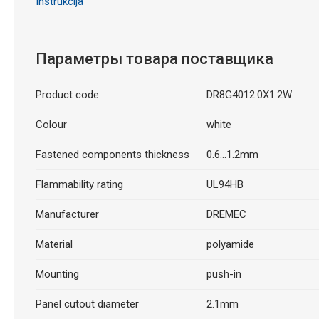
Instrukcija
Параметры товара поставщика
Product code
DR8G4012.0X1.2W
Colour
white
Fastened components thickness
0.6...1.2mm
Flammability rating
UL94HB
Manufacturer
DREMEC
Material
polyamide
Mounting
push-in
Panel cutout diameter
2.1mm