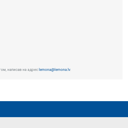
том, написав на адрес
lemona@lemona.lv
.