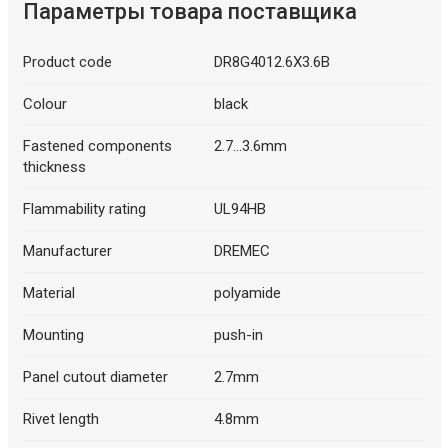
Параметры товара поставщика
Product code
DR8G4012.6X3.6B
Colour
black
Fastened components
2.7...3.6mm
thickness
Flammability rating
UL94HB
Manufacturer
DREMEC
Material
polyamide
Mounting
push-in
Panel cutout diameter
2.7mm
Rivet length
4.8mm