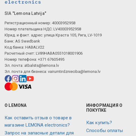
SIA "Lemona Latvija"
Регистрационный номер: 40003952958
Номер плательщика НДС: LV40003952958
Юрид. и факт. адрес: улица Краста 105, Рига, LV-1019
Банк: AS Swedbank
Код банка: HABALV22
Расчетный счет: LV89HABA0551018001906
Номер телефона: +371 67605495
Эл. почта:
atbalsts@lemona.lv
Эл. почта для бизнеса:
vairumtirdznieciba@lemona.lv
О LEMONA
ИНФОРМАЦИЯ О
ПОКУПКЕ
Как оставить отзыв о товаре в
Как купить?
магазине LEMONA electronics?
Способы оплаты
Запрос на запасные детали для