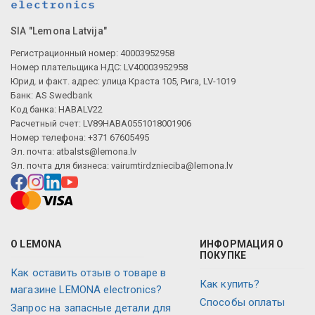
SIA "Lemona Latvija"
Регистрационный номер: 40003952958
Номер плательщика НДС: LV40003952958
Юрид. и факт. адрес: улица Краста 105, Рига, LV-1019
Банк: AS Swedbank
Код банка: HABALV22
Расчетный счет: LV89HABA0551018001906
Номер телефона: +371 67605495
Эл. почта:
atbalsts@lemona.lv
Эл. почта для бизнеса:
vairumtirdznieciba@lemona.lv
О LEMONA
ИНФОРМАЦИЯ О
ПОКУПКЕ
Как оставить отзыв о товаре в
Как купить?
магазине LEMONA electronics?
Способы оплаты
Запрос на запасные детали для