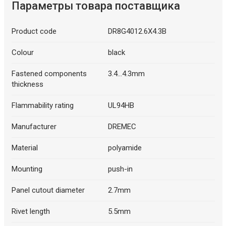
Параметры товара поставщика
Product code
DR8G4012.6X4.3B
Colour
black
Fastened components
3.4...4.3mm
thickness
Flammability rating
UL94HB
Manufacturer
DREMEC
Material
polyamide
Mounting
push-in
Panel cutout diameter
2.7mm
Rivet length
5.5mm