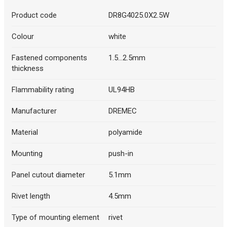
Product code
DR8G4025.0X2.5W
Colour
white
Fastened components
1.5...2.5mm
thickness
Flammability rating
UL94HB
Manufacturer
DREMEC
Material
polyamide
Mounting
push-in
Panel cutout diameter
5.1mm
Rivet length
4.5mm
Type of mounting element
rivet