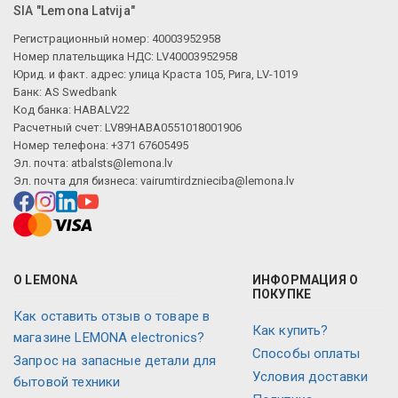
SIA "Lemona Latvija"
Регистрационный номер: 40003952958
Номер плательщика НДС: LV40003952958
Юрид. и факт. адрес: улица Краста 105, Рига, LV-1019
Банк: AS Swedbank
Код банка: HABALV22
Расчетный счет: LV89HABA0551018001906
Номер телефона: +371 67605495
Эл. почта:
atbalsts@lemona.lv
Эл. почта для бизнеса:
vairumtirdznieciba@lemona.lv
О LEMONA
ИНФОРМАЦИЯ О
ПОКУПКЕ
Как оставить отзыв о товаре в
Как купить?
магазине LEMONA electronics?
Способы оплаты
Запрос на запасные детали для
Условия доставки
бытовой техники