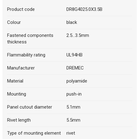
Product code
DR8G4025.0X3.5B
Colour
black
Fastened components
2.5...3.5mm
thickness
Flammability rating
UL94HB
Manufacturer
DREMEC
Material
polyamide
Mounting
push-in
Panel cutout diameter
5.1mm
Rivet length
5.5mm
Type of mounting element
rivet