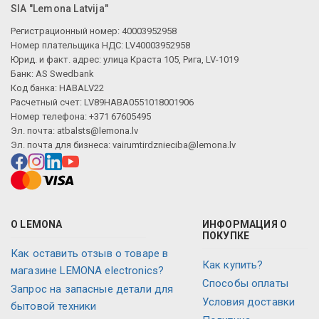
SIA "Lemona Latvija"
Регистрационный номер: 40003952958
Номер плательщика НДС: LV40003952958
Юрид. и факт. адрес: улица Краста 105, Рига, LV-1019
Банк: AS Swedbank
Код банка: HABALV22
Расчетный счет: LV89HABA0551018001906
Номер телефона: +371 67605495
Эл. почта:
atbalsts@lemona.lv
Эл. почта для бизнеса:
vairumtirdznieciba@lemona.lv
О LEMONA
ИНФОРМАЦИЯ О
ПОКУПКЕ
Как оставить отзыв о товаре в
Как купить?
магазине LEMONA electronics?
Способы оплаты
Запрос на запасные детали для
Условия доставки
бытовой техники