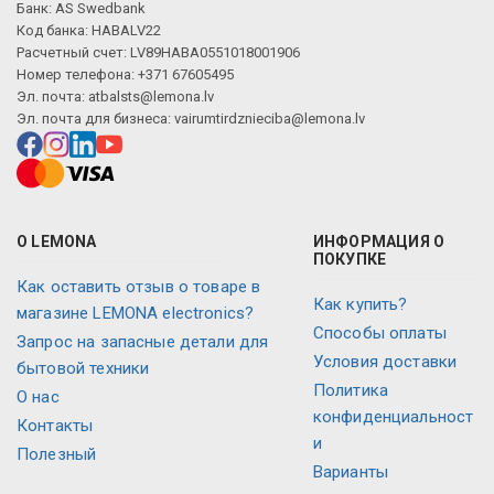
Банк: AS Swedbank
Код банка: HABALV22
Расчетный счет: LV89HABA0551018001906
Номер телефона: +371 67605495
Эл. почта:
atbalsts@lemona.lv
Эл. почта для бизнеса:
vairumtirdznieciba@lemona.lv
О LEMONA
ИНФОРМАЦИЯ О
ПОКУПКЕ
Как оставить отзыв о товаре в
Как купить?
магазине LEMONA electronics?
Способы оплаты
Запрос на запасные детали для
Условия доставки
бытовой техники
Политика
О нас
конфиденциальност
Контакты
и
Полезный
Варианты