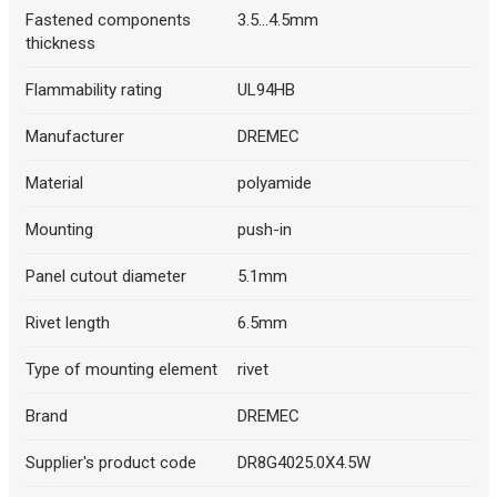
Fastened components
3.5...4.5mm
thickness
Flammability rating
UL94HB
Manufacturer
DREMEC
Material
polyamide
Mounting
push-in
Panel cutout diameter
5.1mm
Rivet length
6.5mm
Type of mounting element
rivet
Brand
DREMEC
Supplier's product code
DR8G4025.0X4.5W