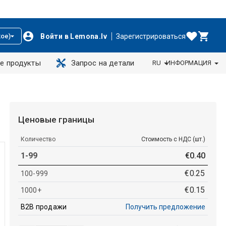
Войти в Lemona.lv
Зарегистрироваться
ое)
е продукты
Запрос на детали
RU
ИНФОРМАЦИЯ
Ценовые границы
Количество
Стоимость с НДС (шт.)
1-99
€
0
.
40
€
0
.
25
100-999
€
0
.
15
1000+
B2B продажи
Получить предложение