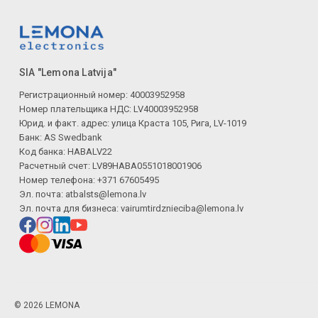
SIA "Lemona Latvija"
Регистрационный номер: 40003952958
Номер плательщика НДС: LV40003952958
Юрид. и факт. адрес: улица Краста 105, Рига, LV-1019
Банк: AS Swedbank
Код банка: HABALV22
Расчетный счет: LV89HABA0551018001906
Номер телефона: +371 67605495
Эл. почта:
atbalsts@lemona.lv
Эл. почта для бизнеса:
vairumtirdznieciba@lemona.lv
© 2026 LEMONA