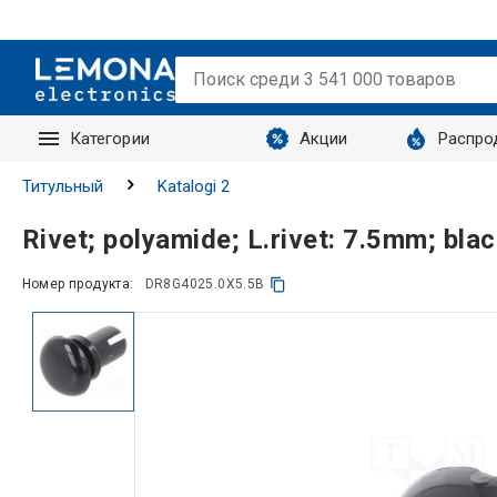
Категории
Акции
Распро
Запросы
Титульный
Katalogi 2
Rivet; polyamide; L.rivet: 7.5mm; bl
Номер продукта:
DR8G4025.0X5.5B