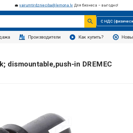
💼
vairumtirdznieciba@lemona.lv
Для бизнеса – выгодно!
С НДС (физическ
дажа
Производители
Как купить?
Новы
ack; dismountable,push-in DREMEC