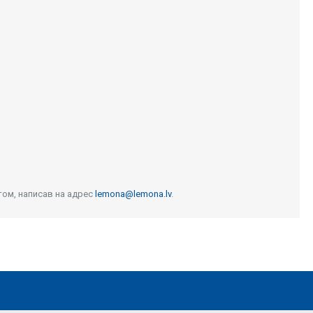
том, написав на адрес
lemona@lemona.lv
.