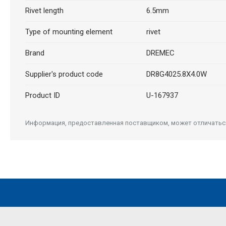
Rivet length
6.5mm
Type of mounting element
rivet
Brand
DREMEC
Supplier's product code
DR8G4025.8X4.0W
Product ID
U-167937
Информация, предоставленная поставщиком, может отличаться 