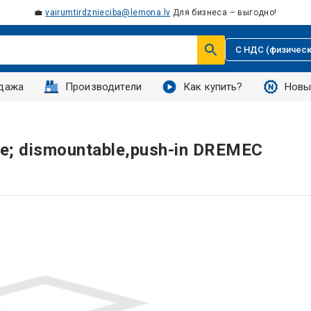
💼
vairumtirdznieciba@lemona.lv
Для бизнеса – выгодно!
С НДС (физическ
дажа
Производители
Как купить?
Новы
ite; dismountable,push-in DREMEC