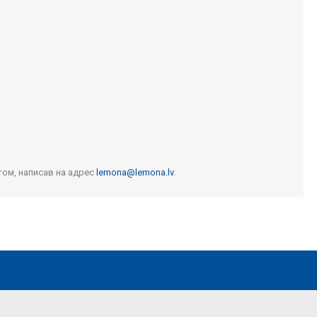
том, написав на адрес
lemona@lemona.lv
.