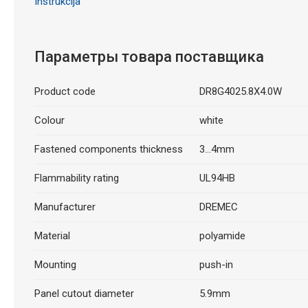
Instrukcija
Параметры товара поставщика
Product code
DR8G4025.8X4.0W
Colour
white
Fastened components thickness
3...4mm
Flammability rating
UL94HB
Manufacturer
DREMEC
Material
polyamide
Mounting
push-in
Panel cutout diameter
5.9mm