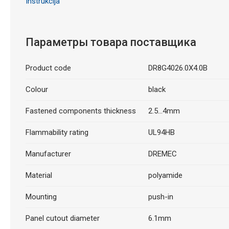
Instrukcija
Параметры товара поставщика
Product code
DR8G4026.0X4.0B
Colour
black
Fastened components thickness
2.5...4mm
Flammability rating
UL94HB
Manufacturer
DREMEC
Material
polyamide
Mounting
push-in
Panel cutout diameter
6.1mm