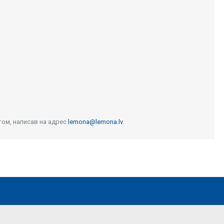
том, написав на адрес
lemona@lemona.lv
.