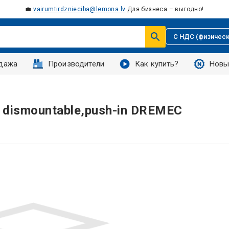
💼
vairumtirdznieciba@lemona.lv
Для бизнеса – выгодно!
С НДС (физическ
дажа
Производители
Как купить?
Новы
k; dismountable,push-in DREMEC