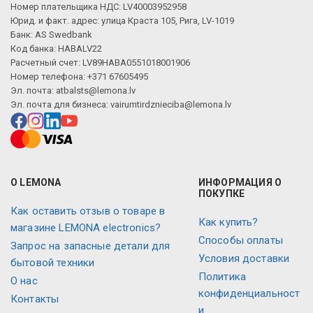
Номер плательщика НДС: LV40003952958
Юрид. и факт. адрес: улица Краста 105, Рига, LV-1019
Банк: AS Swedbank
Код банка: HABALV22
Расчетный счет: LV89HABA0551018001906
Номер телефона: +371 67605495
Эл. почта:
atbalsts@lemona.lv
Эл. почта для бизнеса:
vairumtirdznieciba@lemona.lv
О LEMONA
ИНФОРМАЦИЯ О
ПОКУПКЕ
Как оставить отзыв о товаре в
Как купить?
магазине LEMONA electronics?
Способы оплаты
Запрос на запасные детали для
Условия доставки
бытовой техники
Политика
О нас
конфиденциальност
Контакты
и