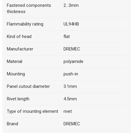
Fastened components
2...3mm
thickness
Flammability rating
UL94HB
Kind of head
flat
Manufacturer
DREMEC
Material
polyamide
Mounting
push-in
Panel cutout diameter
3.1mm
Rivet length
4.5mm
Type of mounting element
rivet
Brand
DREMEC