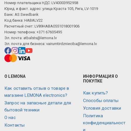
Номер плательщика НДС: LV40003952958
Юрид. и факт. адрес: улица Краста 105, Рига, LV-1019
Банк: AS Swedbank
Код банка: HABALV22
Расчетный счет: LV89HABA0551018001906
Номер телефона: +371 67605495
Эл. почта:
atbalsts@lemona.lv
Эл. почта для бизнеса:
vairumtirdznieciba@lemona.lv
О LEMONA
ИНФОРМАЦИЯ О
ПОКУПКЕ
Как оставить отзыв о товаре в
Как купить?
магазине LEMONA electronics?
Способы оплаты
Запрос на запасные детали для
Условия доставки
бытовой техники
Политика
О нас
конфиденциальност
Контакты
и