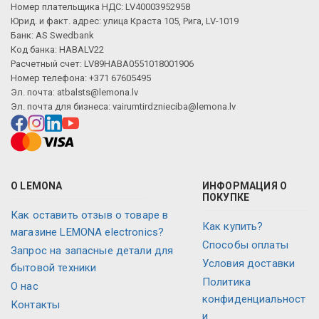
Номер плательщика НДС: LV40003952958
Юрид. и факт. адрес: улица Краста 105, Рига, LV-1019
Банк: AS Swedbank
Код банка: HABALV22
Расчетный счет: LV89HABA0551018001906
Номер телефона: +371 67605495
Эл. почта:
atbalsts@lemona.lv
Эл. почта для бизнеса:
vairumtirdznieciba@lemona.lv
О LEMONA
ИНФОРМАЦИЯ О
ПОКУПКЕ
Как оставить отзыв о товаре в
Как купить?
магазине LEMONA electronics?
Способы оплаты
Запрос на запасные детали для
Условия доставки
бытовой техники
Политика
О нас
конфиденциальност
Контакты
и