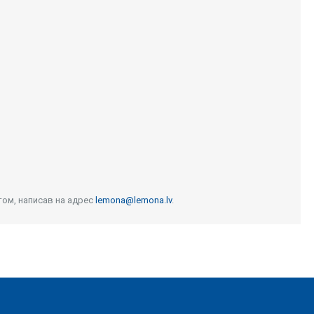
том, написав на адрес
lemona@lemona.lv
.