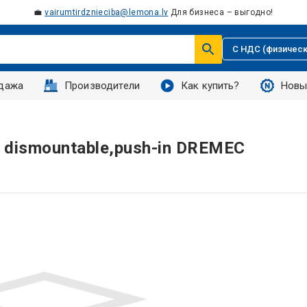
💼
vairumtirdznieciba@lemona.lv
Для бизнеса – выгодно!
С НДС (физическ
дажа
Производители
Как купить?
Новы
te; dismountable,push-in DREMEC