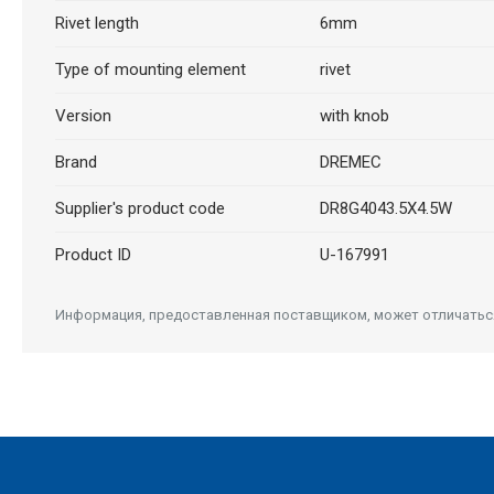
Rivet length
6mm
Type of mounting element
rivet
Version
with knob
Brand
DREMEC
Supplier's product code
DR8G4043.5X4.5W
Product ID
U-167991
Информация, предоставленная поставщиком, может отличаться 