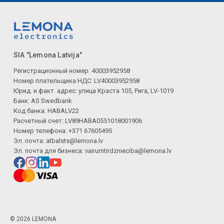
SIA "Lemona Latvija"
Регистрационный номер: 40003952958
Номер плательщика НДС: LV40003952958
Юрид. и факт. адрес: улица Краста 105, Рига, LV-1019
Банк: AS Swedbank
Код банка: HABALV22
Расчетный счет: LV89HABA0551018001906
Номер телефона: +371 67605495
Эл. почта:
atbalsts@lemona.lv
Эл. почта для бизнеса:
vairumtirdznieciba@lemona.lv
© 2026 LEMONA