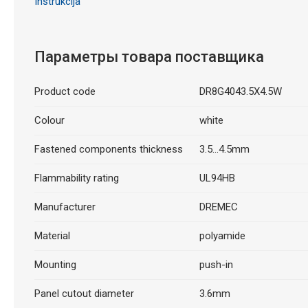
Instrukcija
Параметры товара поставщика
Product code
DR8G4043.5X4.5W
Colour
white
Fastened components thickness
3.5...4.5mm
Flammability rating
UL94HB
Manufacturer
DREMEC
Material
polyamide
Mounting
push-in
Panel cutout diameter
3.6mm