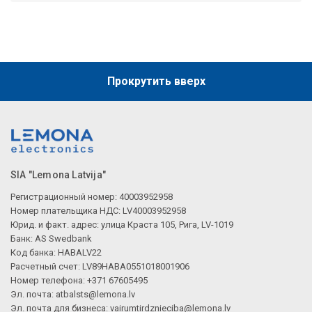
Прокрутить вверх
SIA "Lemona Latvija"
Регистрационный номер: 40003952958
Номер плательщика НДС: LV40003952958
Юрид. и факт. адрес: улица Краста 105, Рига, LV-1019
Банк: AS Swedbank
Код банка: HABALV22
Расчетный счет: LV89HABA0551018001906
Номер телефона: +371 67605495
Эл. почта:
atbalsts@lemona.lv
Эл. почта для бизнеса:
vairumtirdznieciba@lemona.lv