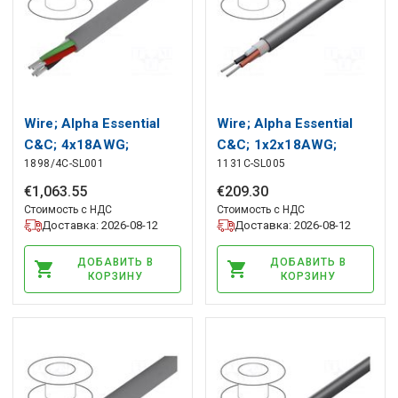
Wire; Alpha Essential
Wire; Alpha Essential
C&C; 4x18AWG;
C&C; 1x2x18AWG;
1898/4C-SL001
1131C-SL005
unshielded; 300V;
unshielded; 300V;
305m; Cu ALPHA WIRE
30.5m; Cu ALPHA WIRE
€
1
,
063
.
55
€
209
.
30
Стоимость с НДС
Стоимость с НДС
Доставка: 2026-08-12
Доставка: 2026-08-12
ДОБАВИТЬ В
ДОБАВИТЬ В
КОРЗИНУ
КОРЗИНУ