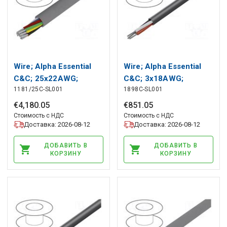
Wire; Alpha Essential
Wire; Alpha Essential
C&C; 25x22AWG;
C&C; 3x18AWG;
1181/25C-SL001
1898C-SL001
unshielded; 300V;
unshielded; 300V;
305m; Cu ALPHA WIRE
305m; Cu ALPHA WIRE
€
4
,
180
.
05
€
851
.
05
Стоимость с НДС
Стоимость с НДС
Доставка: 2026-08-12
Доставка: 2026-08-12
ДОБАВИТЬ В
ДОБАВИТЬ В
КОРЗИНУ
КОРЗИНУ