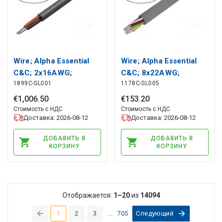
Wire; Alpha Essential
Wire; Alpha Essential
C&C; 2x16AWG;
C&C; 8x22AWG;
1899C-SL001
1178C-SL005
unshielded; 300V;
unshielded; 300V;
305m; Cu ALPHA WIRE
30.5m; Cu ALPHA WIRE
€
1
,
006
.
50
€
153
.
20
Стоимость с НДС
Стоимость с НДС
Доставка: 2026-08-12
Доставка: 2026-08-12
ДОБАВИТЬ В
ДОБАВИТЬ В
КОРЗИНУ
КОРЗИНУ
Отображается:
1–20
из
14094
1
2
3
...
705
Следующий
(current)