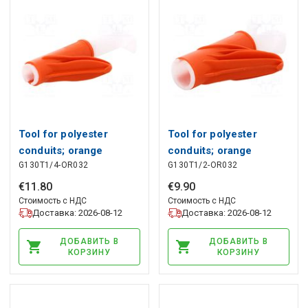
Tool for polyester
Tool for polyester
conduits; orange
conduits; orange
G130T1/4-OR032
G130T1/2-OR032
ALPHA WIRE
ALPHA WIRE
€
11
.
80
€
9
.
90
Стоимость с НДС
Стоимость с НДС
Доставка: 2026-08-12
Доставка: 2026-08-12
ДОБАВИТЬ В
ДОБАВИТЬ В
КОРЗИНУ
КОРЗИНУ