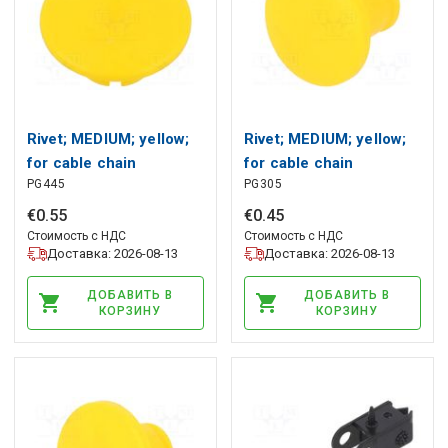
Rivet; MEDIUM; yellow;
Rivet; MEDIUM; yellow;
for cable chain
for cable chain
PG445
PG305
BREVETTI
BREVETTI
€
0
.
55
€
0
.
45
Стоимость с НДС
Стоимость с НДС
Доставка: 2026-08-13
Доставка: 2026-08-13
ДОБАВИТЬ В
ДОБАВИТЬ В
КОРЗИНУ
КОРЗИНУ