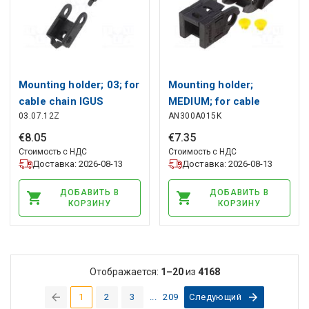
Mounting holder; 03; for
Mounting holder;
cable chain IGUS
MEDIUM; for cable
03.07.12Z
AN300A015K
chain BREVETTI
€
8
.
05
€
7
.
35
Стоимость с НДС
Стоимость с НДС
Доставка: 2026-08-13
Доставка: 2026-08-13
ДОБАВИТЬ В
ДОБАВИТЬ В
КОРЗИНУ
КОРЗИНУ
Отображается:
1–20
из
4168
1
2
3
...
209
Следующий
(current)