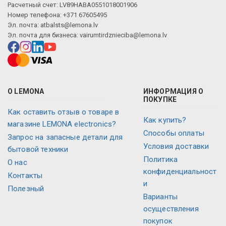
Расчетный счет: LV89HABA0551018001906
Номер телефона: +371 67605495
Эл. почта:
atbalsts@lemona.lv
Эл. почта для бизнеса:
vairumtirdznieciba@lemona.lv
О LEMONA
ИНФОРМАЦИЯ О
ПОКУПКЕ
Как оставить отзыв о товаре в
Как купить?
магазине LEMONA electronics?
Способы оплаты
Запрос на запасные детали для
Условия доставки
бытовой техники
Политика
О нас
конфиденциальност
Контакты
и
Полезный
Варианты
осуществления
покупок