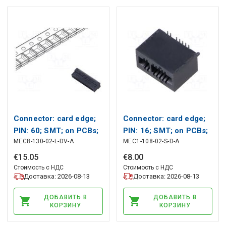
Connector: card edge;
Connector: card edge;
PIN: 60; SMT; on PCBs;
PIN: 16; SMT; on PCBs;
MEC8-130-02-L-DV-A
MEC1-108-02-S-D-A
0.8mm SAMTEC
1mm SAMTEC
€
15
.
05
€
8
.
00
Стоимость с НДС
Стоимость с НДС
Доставка: 2026-08-13
Доставка: 2026-08-13
ДОБАВИТЬ В
ДОБАВИТЬ В
КОРЗИНУ
КОРЗИНУ