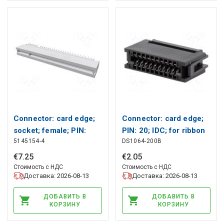
Connector: card edge;
Connector: card edge;
socket; female; PIN:
PIN: 20; IDC; for ribbon
5145154-4
DS1064-200B
120; straight; THT TE
cable; 2.54mm
Connectivity
CONNFLY
€
7
.
25
€
2
.
05
Стоимость с НДС
Стоимость с НДС
Доставка: 2026-08-13
Доставка: 2026-08-13
ДОБАВИТЬ В
ДОБАВИТЬ В
КОРЗИНУ
КОРЗИНУ