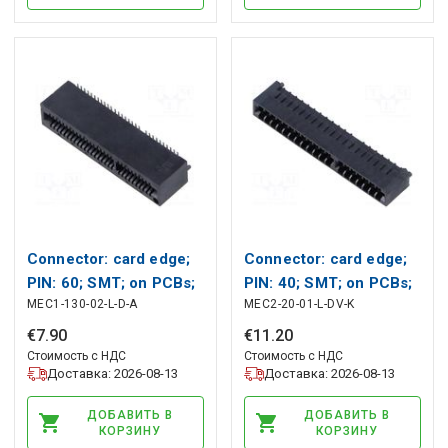
Connector: card edge;
Connector: card edge;
PIN: 60; SMT; on PCBs;
PIN: 40; SMT; on PCBs;
MEC1-130-02-L-D-A
MEC2-20-01-L-DV-K
1mm SAMTEC
1mm SAMTEC
€
7
.
90
€
11
.
20
Стоимость с НДС
Стоимость с НДС
Доставка: 2026-08-13
Доставка: 2026-08-13
ДОБАВИТЬ В
ДОБАВИТЬ В
КОРЗИНУ
КОРЗИНУ