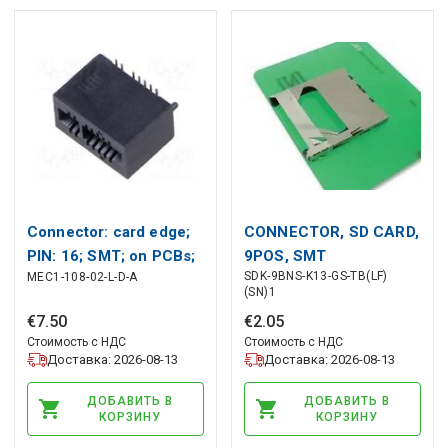
Connector: card edge;
CONNECTOR, SD CARD,
PIN: 16; SMT; on PCBs;
9POS, SMT
SDK-9BNS-K13-GS-TB(LF)
MEC1-108-02-L-D-A
1mm SAMTEC
(SN)1
€
7
.
50
€
2
.
05
Стоимость с НДС
Стоимость с НДС
Доставка: 2026-08-13
Доставка: 2026-08-13
ДОБАВИТЬ В
ДОБАВИТЬ В
КОРЗИНУ
КОРЗИНУ