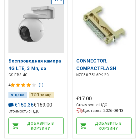
Беспроводная камера
CONNECTOR,
4G LTE, 3 Мп, со
COMPACTFLASH
CS-EB8-4G
N7E50-7516PK-20
слотом для SIM-карты,
CARD, 50POS
10 400 мАч, USB-C,
4
(1)
MicroSD до 512 Гб
э-ценa
ТОП товар
€
17
.
00
€
150
.
36
€
169
.
00
Стоимость с НДС
Доставка: 2026-08-13
Стоимость с НДС
ДОБАВИТЬ В
ДОБАВИТЬ В
КОРЗИНУ
КОРЗИНУ