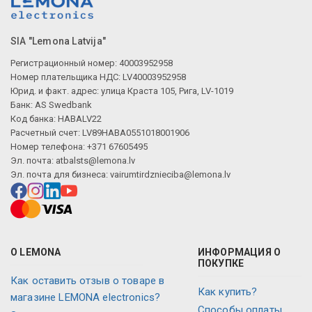
SIA "Lemona Latvija"
Регистрационный номер: 40003952958
Номер плательщика НДС: LV40003952958
Юрид. и факт. адрес: улица Краста 105, Рига, LV-1019
Банк: AS Swedbank
Код банка: HABALV22
Расчетный счет: LV89HABA0551018001906
Номер телефона: +371 67605495
Эл. почта:
atbalsts@lemona.lv
Эл. почта для бизнеса:
vairumtirdznieciba@lemona.lv
О LEMONA
ИНФОРМАЦИЯ О
ПОКУПКЕ
Как оставить отзыв о товаре в
Как купить?
магазине LEMONA electronics?
Способы оплаты