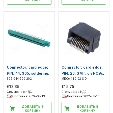
Connector: card edge;
Connector: card edge;
PIN: 44; 305; soldering;
PIN: 20; SMT; on PCBs;
305-044-500-202
MEC6-110-02-S-D
3.96mm EDAC
0.635mm SAMTEC
€
13
.
35
€
15
.
75
Стоимость с НДС
Стоимость с НДС
Доставка: 2026-08-13
Доставка: 2026-08-13
ДОБАВИТЬ В
ДОБАВИТЬ В
КОРЗИНУ
КОРЗИНУ