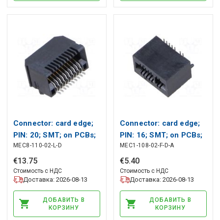
Connector: card edge;
Connector: card edge;
PIN: 20; SMT; on PCBs;
PIN: 16; SMT; on PCBs;
MEC8-110-02-L-D
MEC1-108-02-F-D-A
0.8mm SAMTEC
1mm SAMTEC
€
13
.
75
€
5
.
40
Стоимость с НДС
Стоимость с НДС
Доставка: 2026-08-13
Доставка: 2026-08-13
ДОБАВИТЬ В
ДОБАВИТЬ В
КОРЗИНУ
КОРЗИНУ