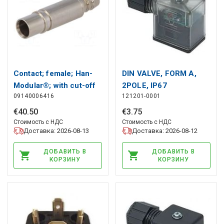
Contact; female; Han-
DIN VALVE, FORM A,
Modular®; with cut-off
2POLE, IP67
09140006416
121201-0001
valve; pipe ID Ø6mm
HARTING
€
40
.
50
€
3
.
75
Стоимость с НДС
Стоимость с НДС
Доставка: 2026-08-13
Доставка: 2026-08-12
ДОБАВИТЬ В
ДОБАВИТЬ В
КОРЗИНУ
КОРЗИНУ