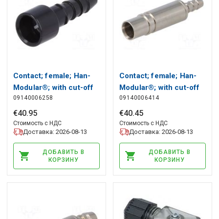
Contact; female; Han-
Contact; female; Han-
Modular®; with cut-off
Modular®; with cut-off
09140006258
09140006414
valve; pipe ID Ø4mm
valve; pipe ID Ø4mm
HARTING
HARTING
€
40
.
95
€
40
.
45
Стоимость с НДС
Стоимость с НДС
Доставка: 2026-08-13
Доставка: 2026-08-13
ДОБАВИТЬ В
ДОБАВИТЬ В
КОРЗИНУ
КОРЗИНУ