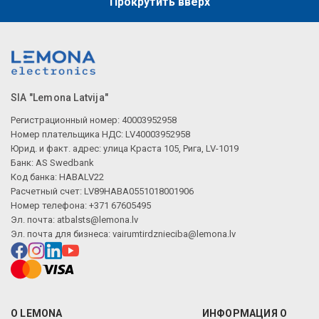
Прокрутить вверх
SIA "Lemona Latvija"
Регистрационный номер: 40003952958
Номер плательщика НДС: LV40003952958
Юрид. и факт. адрес: улица Краста 105, Рига, LV-1019
Банк: AS Swedbank
Код банка: HABALV22
Расчетный счет: LV89HABA0551018001906
Номер телефона: +371 67605495
Эл. почта:
atbalsts@lemona.lv
Эл. почта для бизнеса:
vairumtirdznieciba@lemona.lv
О LEMONA
ИНФОРМАЦИЯ О