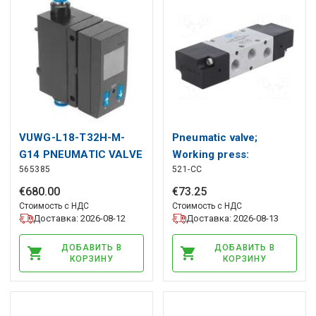
VUWG-L18-T32H-M-
Pneumatic valve;
G14 PNEUMATIC VALVE
Working press:
565385
521-CC
-0.9÷10bar; 5/2 bistable
PNEUMAT
€
680
.
00
€
73
.
25
Стоимость с НДС
Стоимость с НДС
Доставка: 2026-08-12
Доставка: 2026-08-13
ДОБАВИТЬ В
ДОБАВИТЬ В
КОРЗИНУ
КОРЗИНУ