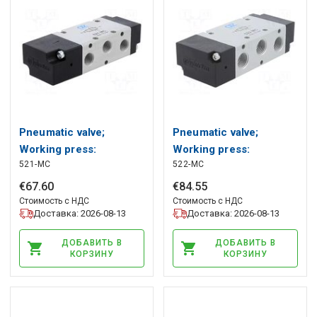
Pneumatic valve;
Pneumatic valve;
Working press:
Working press:
521-MC
522-MC
2.5÷10bar; 5/2
2.5÷10bar; 5/2
monostable PNEUMAT
monostable PNEUMAT
€
67
.
60
€
84
.
55
Стоимость с НДС
Стоимость с НДС
Доставка: 2026-08-13
Доставка: 2026-08-13
ДОБАВИТЬ В
ДОБАВИТЬ В
КОРЗИНУ
КОРЗИНУ