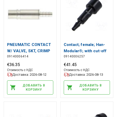
PNEUMATIC CONTACT
Contact; female; Han-
W/ VALVE, SKT, CRIMP
Modular®; with cut-off
09140006414
09140006257
valve; pipe ID Ø3mm
HARTING
€
36
.
35
€
41
.
45
Стоимость с НДС
Стоимость с НДС
Доставка: 2026-08-12
Доставка: 2026-08-13
ДОБАВИТЬ В
ДОБАВИТЬ В
КОРЗИНУ
КОРЗИНУ