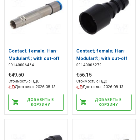
Contact; female; Han-
Contact; female; Han-
Modular®; with cut-off
Modular®; with cut-off
09140006464
09140006279
valve; pipe OD Ø4mm
valve; pipe ID Ø6mm
HARTING
HARTING
€
49
.
50
€
56
.
15
Стоимость с НДС
Стоимость с НДС
Доставка: 2026-08-13
Доставка: 2026-08-13
ДОБАВИТЬ В
ДОБАВИТЬ В
КОРЗИНУ
КОРЗИНУ