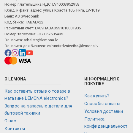
Номер плательщика НДС: LV40003952958
Юрид. и факт. адрес: улица Краста 105, Рига, LV-1019
Банк: AS Swedbank
Код банка: HABALV22
Расчетный счет: LV89HABA0551018001906
Номер телефона: +371 67605495
Эл. почта:
atbalsts@lemona.lv
Эл. почта для бизнеса:
vairumtirdznieciba@lemona.lv
О LEMONA
ИНФОРМАЦИЯ О
ПОКУПКЕ
Как оставить отзыв о товаре в
Как купить?
магазине LEMONA electronics?
Способы оплаты
Запрос на запасные детали для
Условия доставки
бытовой техники
Политика
О нас
конфиденциальност
Контакты