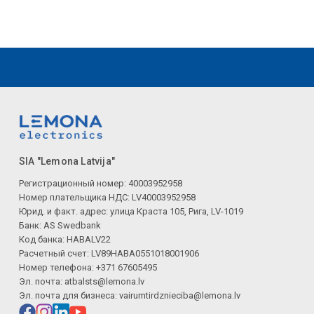
SIA "Lemona Latvija"
Регистрационный номер: 40003952958
Номер плательщика НДС: LV40003952958
Юрид. и факт. адрес: улица Краста 105, Рига, LV-1019
Банк: AS Swedbank
Код банка: HABALV22
Расчетный счет: LV89HABA0551018001906
Номер телефона: +371 67605495
Эл. почта:
atbalsts@lemona.lv
Эл. почта для бизнеса:
vairumtirdznieciba@lemona.lv