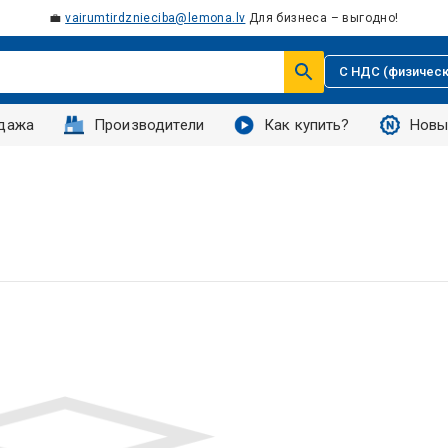
💼
vairumtirdznieciba@lemona.lv
Для бизнеса – выгодно!
С НДС (физическ
дажа
Производители
Как купить?
Новы