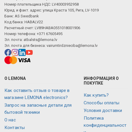
Номер плательщика НДС: LV40003952958
Юрид. и факт. адрес: улица Краста 105, Рига, LV-1019
Банк: AS Swedbank
Код банка: HABALV22
Расчетный счет: LV89HABA0551018001906
Номер телефона: +371 67605495
Эл. почта:
atbalsts@lemona.lv
Эл. почта для бизнеса:
vairumtirdznieciba@lemona.lv
О LEMONA
ИНФОРМАЦИЯ О
ПОКУПКЕ
Как оставить отзыв о товаре в
Как купить?
магазине LEMONA electronics?
Способы оплаты
Запрос на запасные детали для
Условия доставки
бытовой техники
Политика
О нас
конфиденциальност
Контакты