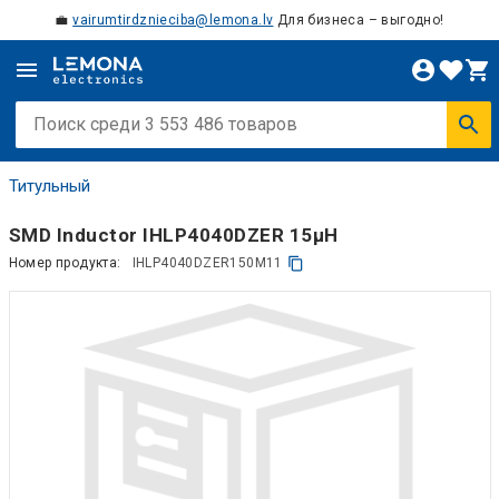
💼
vairumtirdznieciba@lemona.lv
Для бизнеса – выгодно!
Титульный
SMD Inductor IHLP4040DZER 15µH
Номер продукта:
IHLP4040DZER150M11