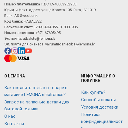
Номер плательщика НДС: LV40003952958
Юрид. и факт. адрес: улица Краста 105, Рига, LV-1019
Банк: AS Swedbank
Код банка: HABALV22
Расчетный счет: LV89HABA0551018001906
Номер телефона: +371 67605495
Эл. почта:
atbalsts@lemona.lv
Эл. почта для бизнеса:
vairumtirdznieciba@lemona.lv
О LEMONA
ИНФОРМАЦИЯ О
ПОКУПКЕ
Как оставить отзыв о товаре в
Как купить?
магазине LEMONA electronics?
Способы оплаты
Запрос на запасные детали для
Условия доставки
бытовой техники
Политика
О нас
конфиденциальност
Контакты