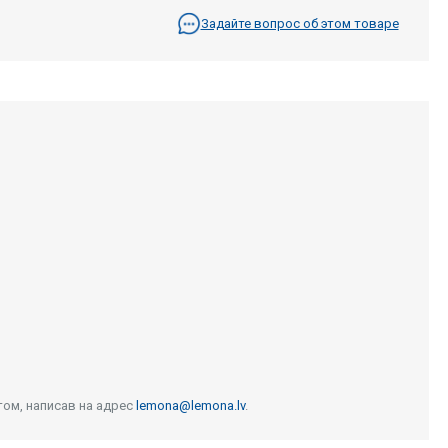
Задайте вопрос об этом товаре
том, написав на адрес
lemona@lemona.lv
.