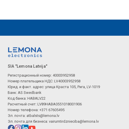
SIA "Lemona Latvija"
Регистрационный номер: 40003952958
Номер плательщика НДС: LV40003952958
Юрид. и факт. адрес: улица Краста 105, Рига, LV-1019
Банк: AS Swedbank
Код банка: HABALV22
Расчетный счет: LV89HABA0551018001906
Номер телефона: +371 67605495
Эл. почта:
atbalsts@lemona.lv
Эл. почта для бизнеса:
vairumtirdznieciba@lemona.lv