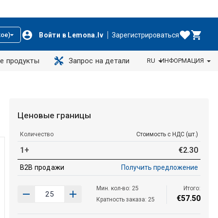
Войти в Lemona.lv
Зарегистрироваться
ое)
е продукты
Запрос на детали
RU
ИНФОРМАЦИЯ
Ценовые границы
Количество
Стоимость с НДС (шт.)
1+
€
2
.
30
B2B продажи
Получить предложение
Мин. кол-во: 25
Итого:
€
57
.
50
Кратность заказа: 25