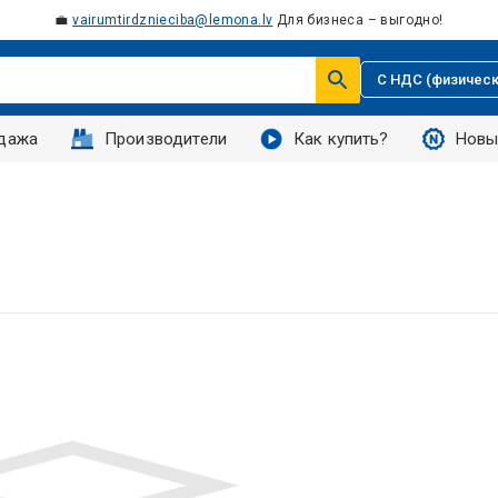
💼
vairumtirdznieciba@lemona.lv
Для бизнеса – выгодно!
С НДС (физическ
дажа
Производители
Как купить?
Новы