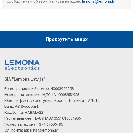
сообщите нам об этом, написав на адрес
lemona@lemona.lv
.
Прокрутить вверх
SIA "Lemona Latvija"
Регистрационный номер: 40003952958
Номер плательщика НДС: LV40003952958
Юрид. и факт. адрес: улица Краста 105, Рига, LV-1019
Банк: AS Swedbank
Код банка: HABALV22
Расчетный счет: LV89HABA0551018001906
Номер телефона: +371 67605495
Эл. почта:
atbalsts@lemona.lv