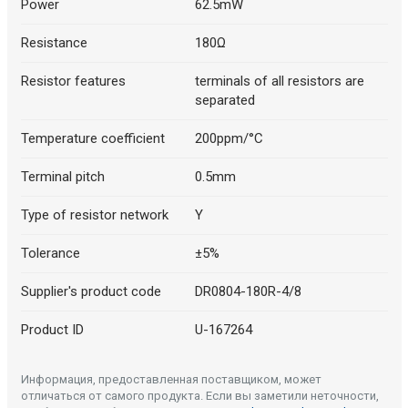
Power
62.5mW
Resistance
180Ω
Resistor features
terminals of all resistors are
separated
Temperature coefficient
200ppm/°C
Terminal pitch
0.5mm
Type of resistor network
Y
Tolerance
±5%
Supplier's product code
DR0804-180R-4/8
Product ID
U-167264
Информация, предоставленная поставщиком, может
отличаться от самого продукта. Если вы заметили неточности,