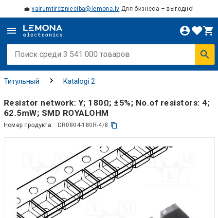
💼
vairumtirdznieciba@lemona.lv
Для бизнеса – выгодно!
Титульный
Katalogi 2
Resistor network: Y; 180Ω; ±5%; No.of resistors: 4;
62.5mW; SMD ROYALOHM
Номер продукта:
DR0804-180R-4/8