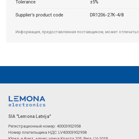
Tolerance
±5%
Supplier's product code
DR1206-27K-4/8
Информация, предоставленная поставщиком, может отличаться 
SIA "Lemona Latvija"
Регистрационный номер: 40003952958
Номер плательщика НДС: LV40003952958
Юрид. и факт. адрес: улица Краста 105, Рига, LV-1019