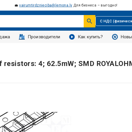
💼
vairumtirdznieciba@lemona.lv
Для бизнеса – выгодно!
С НДС (физическ
дажа
Производители
Как купить?
Новы
.of resistors: 4; 62.5mW; SMD ROYALOH