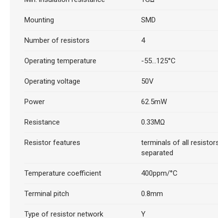
Mounting
SMD
Number of resistors
4
Operating temperature
-55...125°C
Operating voltage
50V
Power
62.5mW
Resistance
0.33MΩ
Resistor features
terminals of all resistor
separated
Temperature coefficient
400ppm/°C
Terminal pitch
0.8mm
Type of resistor network
Y