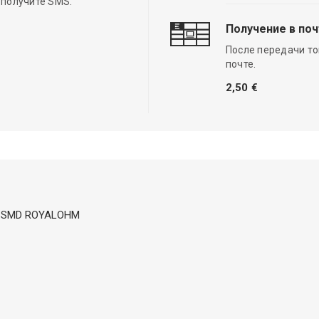
 получите SMS.
Получение в по
После передачи то
почте.
2,50 €
mW; SMD ROYALOHM