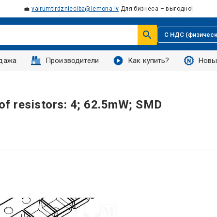
💼
vairumtirdznieciba@lemona.lv
Для бизнеса – выгодно!
С НДС (физическ
дажа
Производители
Как купить?
Новы
.of resistors: 4; 62.5mW; SMD