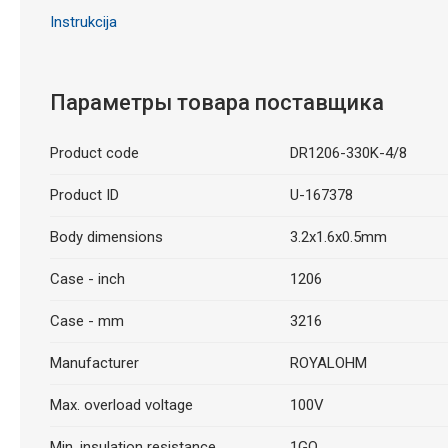
Instrukcija
Параметры товара поставщика
Product code
DR1206-330K-4/8
Product ID
U-167378
Body dimensions
3.2x1.6x0.5mm
Case - inch
1206
Case - mm
3216
Manufacturer
ROYALOHM
Max. overload voltage
100V
Min. insulation resistance
1GΩ