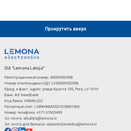
Прокрутить вверх
SIA "Lemona Latvija"
Регистрационный номер: 40003952958
Номер плательщика НДС: LV40003952958
Юрид. и факт. адрес: улица Краста 105, Рига, LV-1019
Банк: AS Swedbank
Код банка: HABALV22
Расчетный счет: LV89HABA0551018001906
Номер телефона: +371 67605495
Эл. почта:
atbalsts@lemona.lv
Эл. почта для бизнеса:
vairumtirdznieciba@lemona.lv