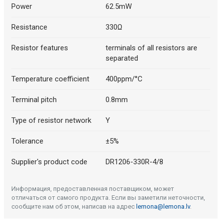
Power
62.5mW
Resistance
330Ω
Resistor features
terminals of all resistors are
separated
Temperature coefficient
400ppm/°C
Terminal pitch
0.8mm
Type of resistor network
Y
Tolerance
±5%
Supplier's product code
DR1206-330R-4/8
Информация, предоставленная поставщиком, может
отличаться от самого продукта. Если вы заметили неточности,
сообщите нам об этом, написав на адрес
lemona@lemona.lv
.