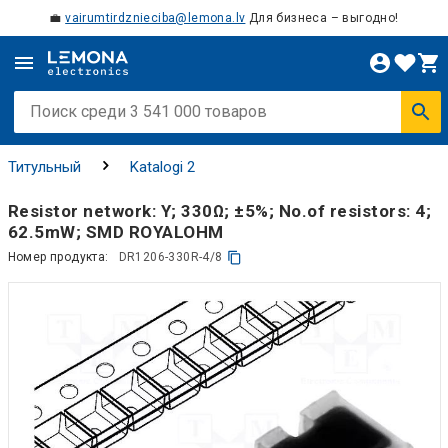
💼
vairumtirdznieciba@lemona.lv
Для бизнеса – выгодно!
Титульный
Katalogi 2
Resistor network: Y; 330Ω; ±5%; No.of resistors: 4;
62.5mW; SMD ROYALOHM
Номер продукта:
DR1206-330R-4/8