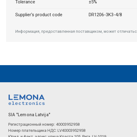
Tolerance
±5%
Supplier's product code
DR1206-3K3-4/8
Информация, предоставленная поставщиком, может отличаться 
SIA "Lemona Latvija"
Регистрационный номер: 40003952958
Номер плательщика НДС: LV40003952958
Юрид. и факт. адрес: улица Краста 105, Рига, LV-1019