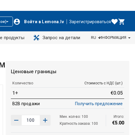
Войти в Lemona.lv
Зарегистрироваться
ое)
е продукты
Запрос на детали
RU
ИНФОРМАЦИЯ
HM
Ценовые границы
Количество
Стоимость с НДС (шт.)
1+
€
0
.
05
B2B продажи
Получить предложение
Мин. кол-во: 100
Итого:
€
5
.
00
Кратность заказа: 100