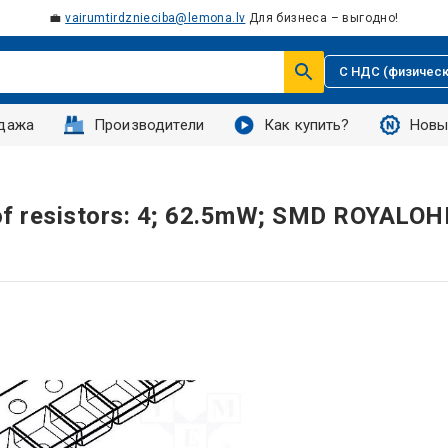
💼
vairumtirdznieciba@lemona.lv
Для бизнеса – выгодно!
С НДС (физическ
дажа
Производители
Как купить?
Новы
o.of resistors: 4; 62.5mW; SMD ROYALO