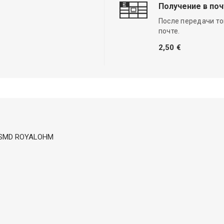
Получение в по
После передачи то
почте.
2,50 €
mW; SMD ROYALOHM