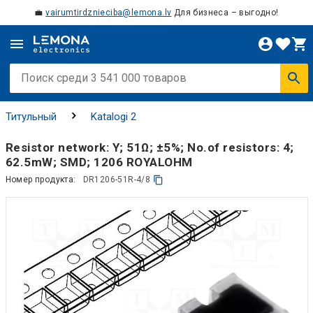
💼
vairumtirdznieciba@lemona.lv
Для бизнеса – выгодно!
Титульный
Katalogi 2
Resistor network: Y; 51Ω; ±5%; No.of resistors: 4;
62.5mW; SMD; 1206 ROYALOHM
Номер продукта:
DR1206-51R-4/8