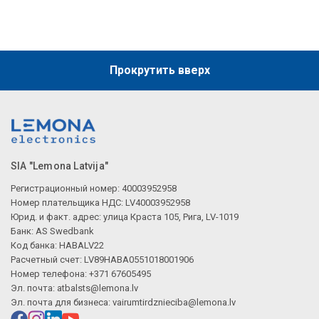
Прокрутить вверх
SIA "Lemona Latvija"
Регистрационный номер: 40003952958
Номер плательщика НДС: LV40003952958
Юрид. и факт. адрес: улица Краста 105, Рига, LV-1019
Банк: AS Swedbank
Код банка: HABALV22
Расчетный счет: LV89HABA0551018001906
Номер телефона: +371 67605495
Эл. почта:
atbalsts@lemona.lv
Эл. почта для бизнеса:
vairumtirdznieciba@lemona.lv