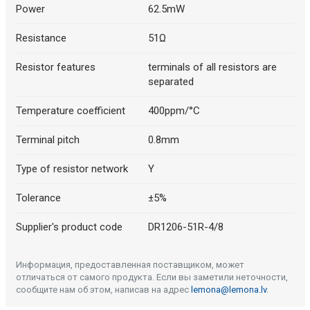
Power
62.5mW
Resistance
51Ω
Resistor features
terminals of all resistors are
separated
Temperature coefficient
400ppm/°C
Terminal pitch
0.8mm
Type of resistor network
Y
Tolerance
±5%
Supplier's product code
DR1206-51R-4/8
Информация, предоставленная поставщиком, может
отличаться от самого продукта. Если вы заметили неточности,
сообщите нам об этом, написав на адрес
lemona@lemona.lv
.