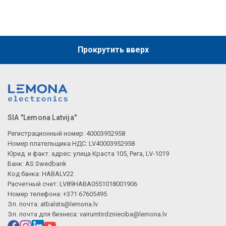
Прокрутить вверх
SIA "Lemona Latvija"
Регистрационный номер: 40003952958
Номер плательщика НДС: LV40003952958
Юрид. и факт. адрес: улица Краста 105, Рига, LV-1019
Банк: AS Swedbank
Код банка: HABALV22
Расчетный счет: LV89HABA0551018001906
Номер телефона: +371 67605495
Эл. почта:
atbalsts@lemona.lv
Эл. почта для бизнеса:
vairumtirdznieciba@lemona.lv