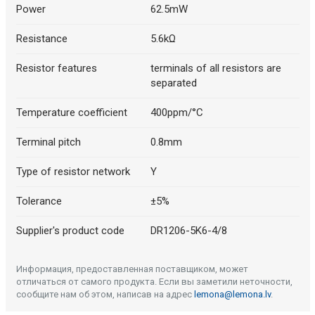
Power
62.5mW
Resistance
5.6kΩ
Resistor features
terminals of all resistors are
separated
Temperature coefficient
400ppm/°C
Terminal pitch
0.8mm
Type of resistor network
Y
Tolerance
±5%
Supplier's product code
DR1206-5K6-4/8
Информация, предоставленная поставщиком, может
отличаться от самого продукта. Если вы заметили неточности,
сообщите нам об этом, написав на адрес
lemona@lemona.lv
.