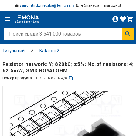
💼
vairumtirdznieciba@lemona.lv
Для бизнеса – выгодно!
Титульный
Katalogi 2
Resistor network: Y; 820kΩ; ±5%; No.of resistors: 4;
62.5mW; SMD ROYALOHM
Номер продукта:
DR1206-820K-4/8