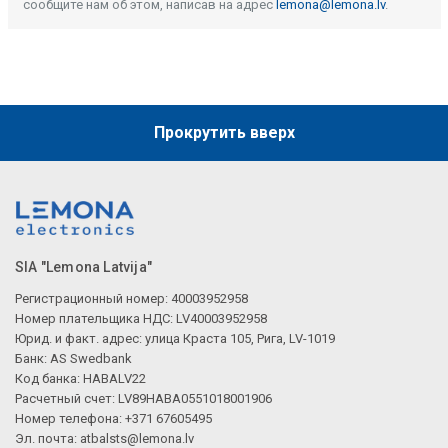
сообщите нам об этом, написав на адрес
lemona@lemona.lv
.
Прокрутить вверх
SIA "Lemona Latvija"
Регистрационный номер: 40003952958
Номер плательщика НДС: LV40003952958
Юрид. и факт. адрес: улица Краста 105, Рига, LV-1019
Банк: AS Swedbank
Код банка: HABALV22
Расчетный счет: LV89HABA0551018001906
Номер телефона: +371 67605495
Эл. почта:
atbalsts@lemona.lv