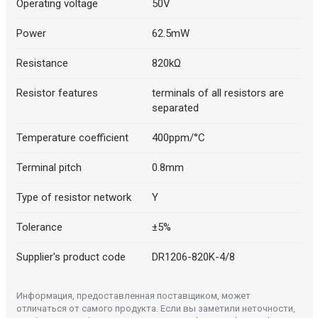
Operating voltage
50V
Power
62.5mW
Resistance
820kΩ
Resistor features
terminals of all resistors are
separated
Temperature coefficient
400ppm/°C
Terminal pitch
0.8mm
Type of resistor network
Y
Tolerance
±5%
Supplier's product code
DR1206-820K-4/8
Информация, предоставленная поставщиком, может
отличаться от самого продукта. Если вы заметили неточности,