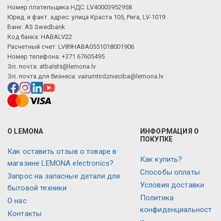
Номер плательщика НДС: LV40003952958
Юрид. и факт. адрес: улица Краста 105, Рига, LV-1019
Банк: AS Swedbank
Код банка: HABALV22
Расчетный счет: LV89HABA0551018001906
Номер телефона: +371 67605495
Эл. почта:
atbalsts@lemona.lv
Эл. почта для бизнеса:
vairumtirdznieciba@lemona.lv
О LEMONA
ИНФОРМАЦИЯ О
ПОКУПКЕ
Как оставить отзыв о товаре в
Как купить?
магазине LEMONA electronics?
Способы оплаты
Запрос на запасные детали для
Условия доставки
бытовой техники
Политика
О нас
конфиденциальност
Контакты