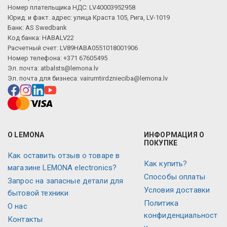
Номер плательщика НДС: LV40003952958
Юрид. и факт. адрес: улица Краста 105, Рига, LV-1019
Банк: AS Swedbank
Код банка: HABALV22
Расчетный счет: LV89HABA0551018001906
Номер телефона: +371 67605495
Эл. почта:
atbalsts@lemona.lv
Эл. почта для бизнеса:
vairumtirdznieciba@lemona.lv
О LEMONA
ИНФОРМАЦИЯ О
ПОКУПКЕ
Как оставить отзыв о товаре в
Как купить?
магазине LEMONA electronics?
Способы оплаты
Запрос на запасные детали для
Условия доставки
бытовой техники
Политика
О нас
конфиденциальност
Контакты