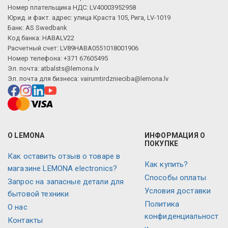
Номер плательщика НДС: LV40003952958
Юрид. и факт. адрес: улица Краста 105, Рига, LV-1019
Банк: AS Swedbank
Код банка: HABALV22
Расчетный счет: LV89HABA0551018001906
Номер телефона: +371 67605495
Эл. почта:
atbalsts@lemona.lv
Эл. почта для бизнеса:
vairumtirdznieciba@lemona.lv
О LEMONA
ИНФОРМАЦИЯ О
ПОКУПКЕ
Как оставить отзыв о товаре в
Как купить?
магазине LEMONA electronics?
Способы оплаты
Запрос на запасные детали для
Условия доставки
бытовой техники
Политика
О нас
конфиденциальност
Контакты