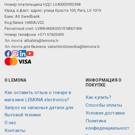
Номер плательщика НДС: LV40003952958
Юрид. и факт. адрес: улица Краста 105, Рига, LV-1019
Банк: AS Swedbank
Код банка: HABALV22
Расчетный счет: LV89HABA0551018001906
Номер телефона: +371 67605495
Эл. почта:
atbalsts@lemona.lv
Эл. почта для бизнеса:
vairumtirdznieciba@lemona.lv
О LEMONA
ИНФОРМАЦИЯ О
ПОКУПКЕ
Как оставить отзыв о товаре в
Как купить?
магазине LEMONA electronics?
Способы оплаты
Запрос на запасные детали для
Условия доставки
бытовой техники
Политика
О нас
конфиденциальност
Контакты